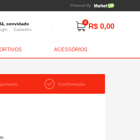
Powered By
0
lá, convidado
R$ 0,00
ogin
Cadastro
ORTIVOS
ACESSÓRIOS
agamento
Confirmação
as.