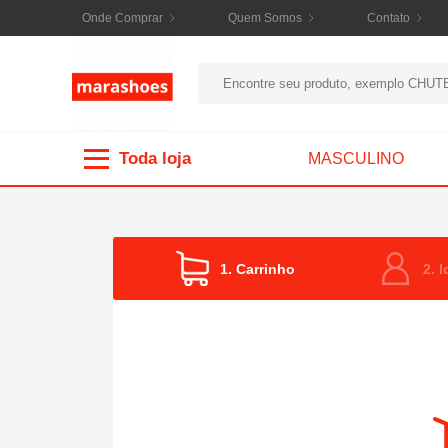
Onde Comprar
Quem Somos
Contato
Toda loja
MASCULINO
1. Carrinho
2. 