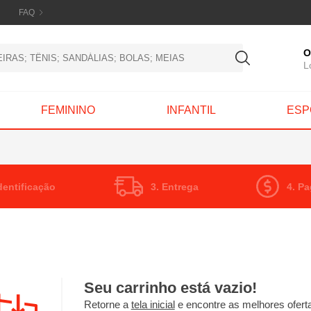
FAQ
O
L
FEMININO
INFANTIL
ESP
Identificação
3. Entrega
4. P
Seu carrinho está vazio!
Retorne a
tela inicial
e encontre as melhores ofert